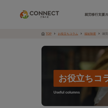
就労移行支援
TOP
お役立ちコラム
福祉制度
就労
お役立ちコ
Useful columns